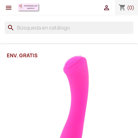
shopping_cart


(0)
search
ENV. GRATIS