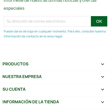
Infórmese de nuestras últimas noticias y ofertas
especiales
Puede darse de baja en cualquier momento. Para ello, consulte nuestra
información de contacto en el aviso legal.
PRODUCTOS

NUESTRA EMPRESA

SU CUENTA

INFORMACIÓN DE LA TIENDA
keyboard_arrow_down