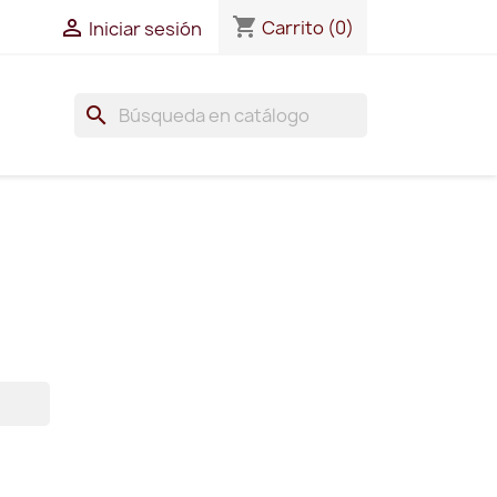
shopping_cart

Carrito
(0)
Iniciar sesión
search