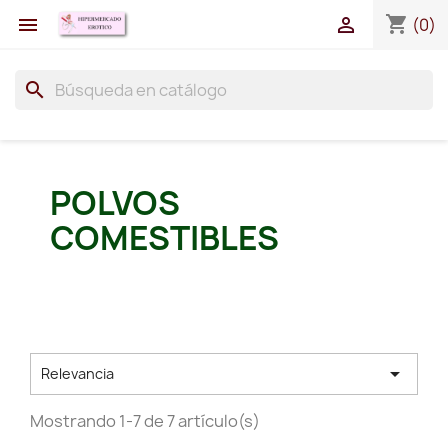
shopping_cart


(0)
search
POLVOS
COMESTIBLES

Relevancia
Mostrando 1-7 de 7 artículo(s)