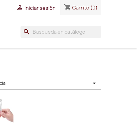
shopping_cart

Carrito
(0)
Iniciar sesión
search

cia