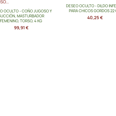
Vista rápida

DESEO OCULTO - DILDO INF
Vista rápida

PARA CHICOS GORDOS 22
O OCULTO - COÑO JUGOSO Y
SUCCIÓN, MASTURBADOR
40,25 €
FEMENINO, TORSO, 4 KG
99,91 €