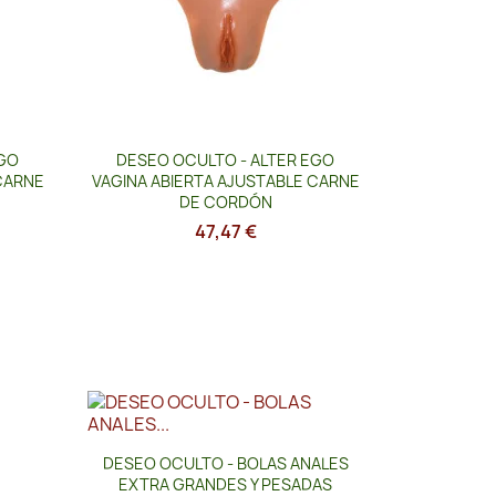
Vista rápida

EGO
DESEO OCULTO - ALTER EGO
CARNE
VAGINA ABIERTA AJUSTABLE CARNE
DE CORDÓN
47,47 €
Vista rápida

DESEO OCULTO - BOLAS ANALES
EXTRA GRANDES Y PESADAS