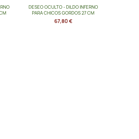
Vista rápida

ERNO
DESEO OCULTO - DILDO INFERNO
 CM
PARA CHICOS GORDOS 27 CM
67,80 €