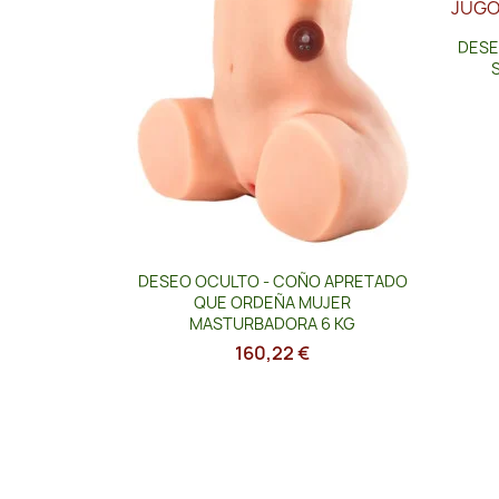
DESE
Vista rápida

DESEO OCULTO - COÑO APRETADO
QUE ORDEÑA MUJER
MASTURBADORA 6 KG
160,22 €