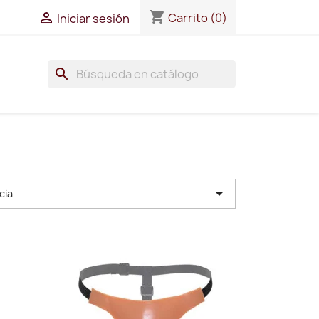
shopping_cart

Carrito
(0)
Iniciar sesión
search

cia