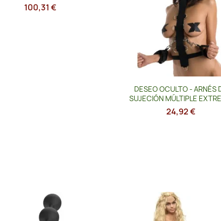
100,31 €
Vista rápida

DESEO OCULTO - ARNÉS 
SUJECIÓN MÚLTIPLE EXTR
24,92 €