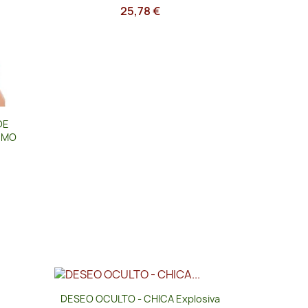
25,78 €
DE
EMO
Vista rápida

DESEO OCULTO - CHICA Explosiva