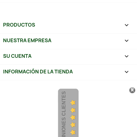
PRODUCTOS

NUESTRA EMPRESA

SU CUENTA

INFORMACIÓN DE LA TIENDA
keyboard_arrow_down
OPINIONES CLIENTES