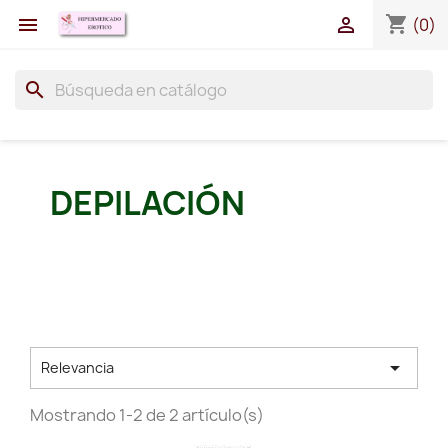
shopping_cart


(0)
search
DEPILACIÓN

Relevancia
Mostrando 1-2 de 2 artículo(s)