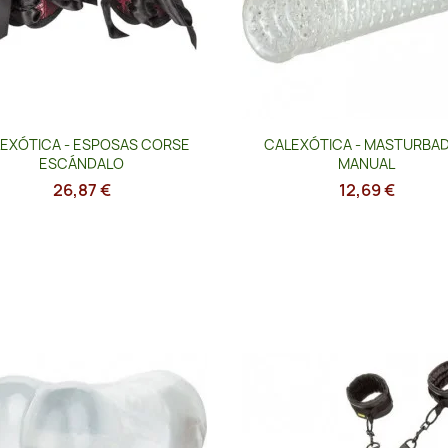
Vista rápida
Vista rápida


EXÓTICA - ESPOSAS CORSE
CALEXÓTICA - MASTURBA
ESCÁNDALO
MANUAL
26,87 €
12,69 €