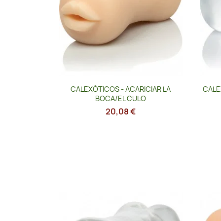
Vista rápida

CALEXÓTICOS - ACARICIAR LA
CALE
BOCA/EL CULO
20,08 €