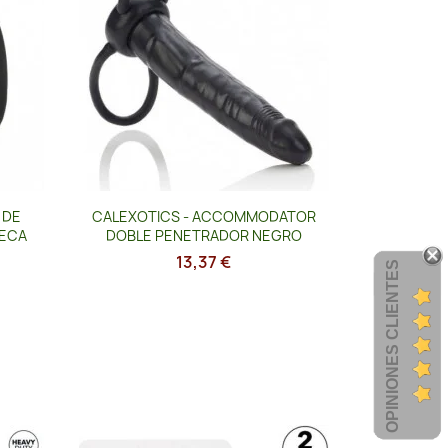
Vista rápida

 DE
CALEXOTICS - ACCOMMODATOR
ECA
DOBLE PENETRADOR NEGRO
13,37 €
OPINIONES CLIENTES