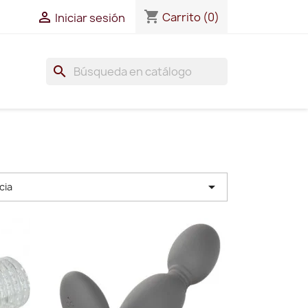
shopping_cart

Carrito
(0)
Iniciar sesión
search

cia