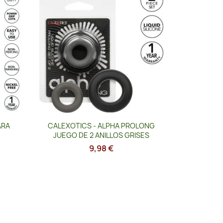
Vista rápida

ARA
CALEXOTICS - ALPHA PROLONG
JUEGO DE 2 ANILLOS GRISES
9,98 €