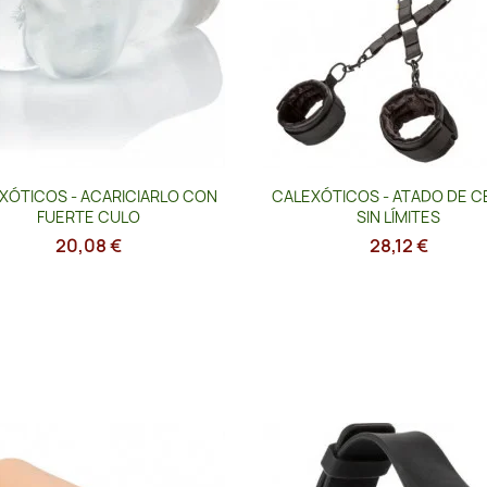
Vista rápida
Vista rápida


XÓTICOS - ACARICIARLO CON
CALEXÓTICOS - ATADO DE 
FUERTE CULO
SIN LÍMITES
20,08 €
28,12 €