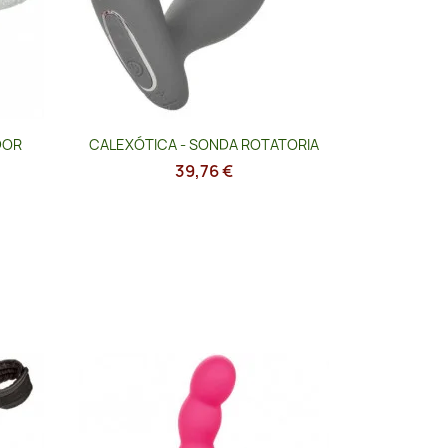
Vista rápida

DOR
CALEXÓTICA - SONDA ROTATORIA
39,76 €