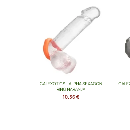
Vista rápida

CALEXOTICS - ALPHA SEXAGON
CALEX
RING NARANJA
10,56 €