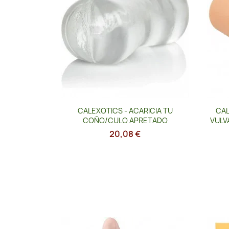
Vista rápida

CALEXOTICS - ACARICIA TU
CAL
COÑO/CULO APRETADO
VULVA
20,08 €