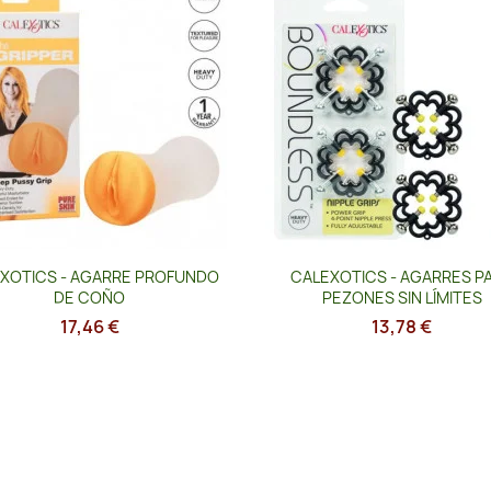
Vista rápida
Vista rápida


XOTICS - AGARRE PROFUNDO
CALEXOTICS - AGARRES P
DE COÑO
PEZONES SIN LÍMITES
17,46 €
13,78 €