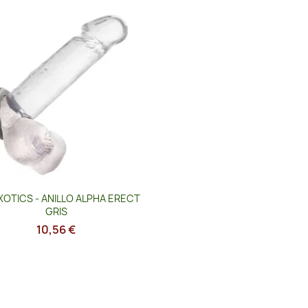
Vista rápida

OTICS - ANILLO ALPHA ERECT
GRIS
10,56 €