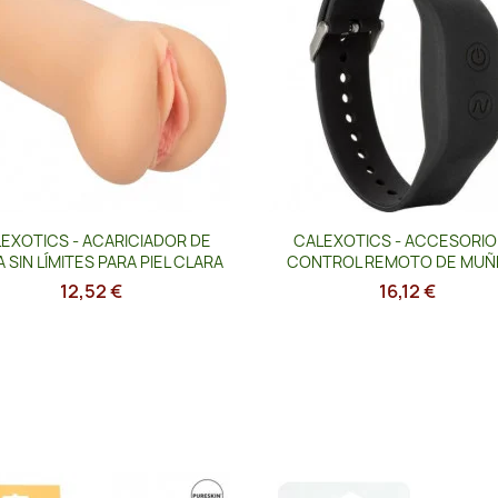
Vista rápida
Vista rápida


EXOTICS - ACARICIADOR DE
CALEXOTICS - ACCESORIO
 SIN LÍMITES PARA PIEL CLARA
CONTROL REMOTO DE MUÑ
12,52 €
16,12 €