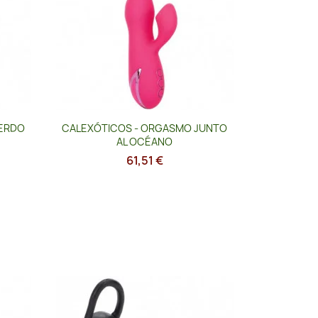
Vista rápida

CERDO
CALEXÓTICOS - ORGASMO JUNTO
AL OCÉANO
61,51 €