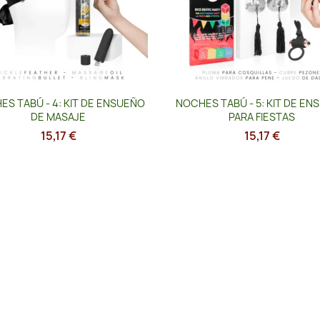
Vista rápida
Vista rápida


S TABÚ - 4: KIT DE ENSUEÑO
NOCHES TABÚ - 5: KIT DE E
DE MASAJE
PARA FIESTAS
15,17 €
15,17 €