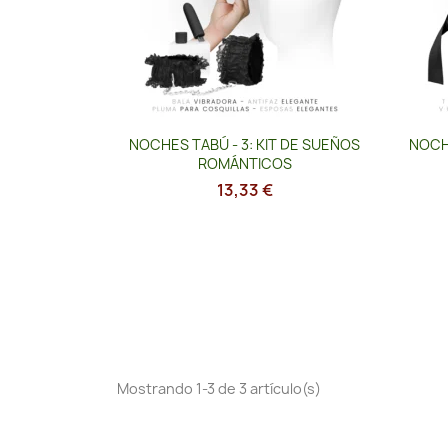
Vista rápida

NOCHES TABÚ - 3: KIT DE SUEÑOS
NOCHE
ROMÁNTICOS
13,33 €
Mostrando 1-3 de 3 artículo(s)