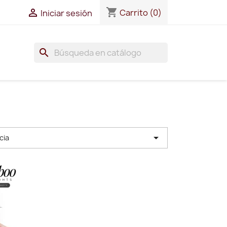
shopping_cart

Carrito
(0)
Iniciar sesión
search

cia