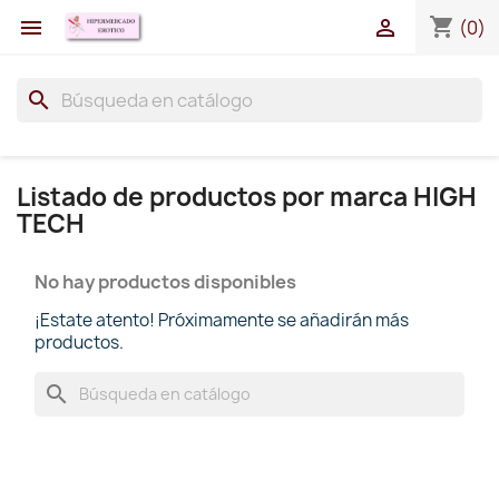
shopping_cart


(0)
search
Listado de productos por marca HIGH
TECH
No hay productos disponibles
¡Estate atento! Próximamente se añadirán más
productos.
search