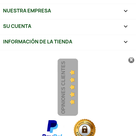
NUESTRA EMPRESA

SU CUENTA

INFORMACIÓN DE LA TIENDA
keyboard_arrow_down
OPINIONES CLIENTES