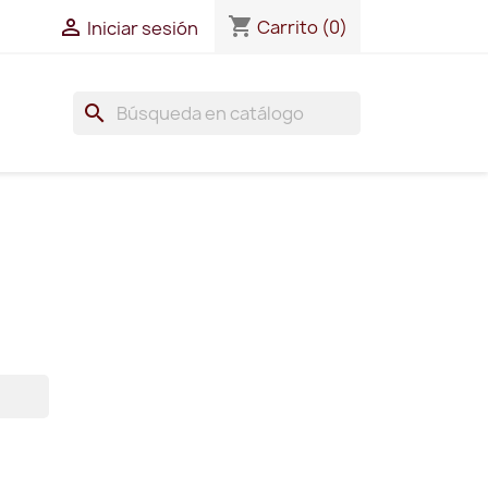
shopping_cart

Carrito
(0)
Iniciar sesión
search