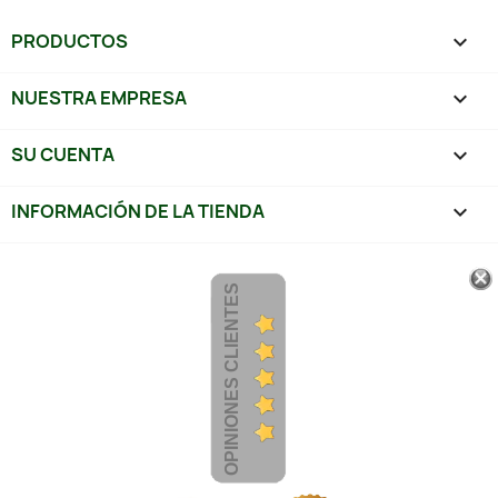
PRODUCTOS

NUESTRA EMPRESA

SU CUENTA

INFORMACIÓN DE LA TIENDA
keyboard_arrow_down
OPINIONES CLIENTES