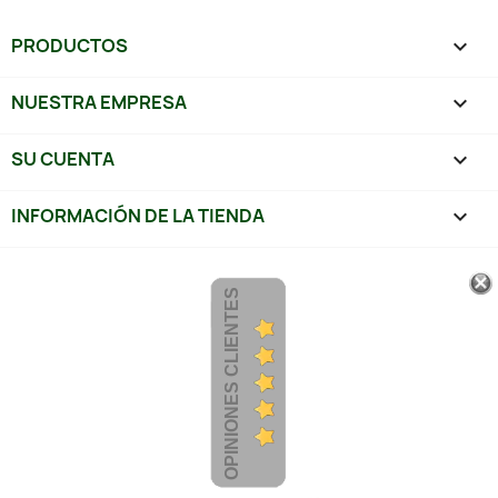
PRODUCTOS

NUESTRA EMPRESA

SU CUENTA

INFORMACIÓN DE LA TIENDA
keyboard_arrow_down
OPINIONES CLIENTES