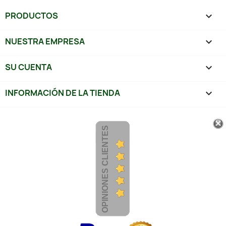
PRODUCTOS

NUESTRA EMPRESA

SU CUENTA

INFORMACIÓN DE LA TIENDA
keyboard_arrow_down
OPINIONES CLIENTES