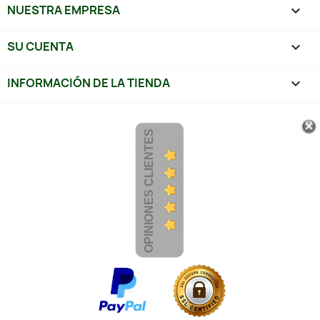
NUESTRA EMPRESA

SU CUENTA

INFORMACIÓN DE LA TIENDA
keyboard_arrow_down
OPINIONES CLIENTES