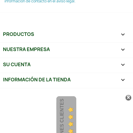
información de contacto en el aviso legal.
PRODUCTOS

NUESTRA EMPRESA

SU CUENTA

INFORMACIÓN DE LA TIENDA
keyboard_arrow_down
OPINIONES CLIENTES