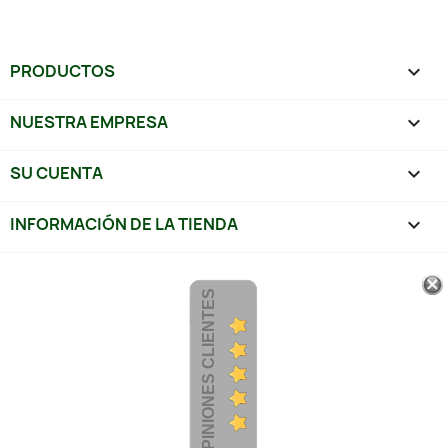
PRODUCTOS

NUESTRA EMPRESA

SU CUENTA

INFORMACIÓN DE LA TIENDA
keyboard_arrow_down
OPINIONES CLIENTES