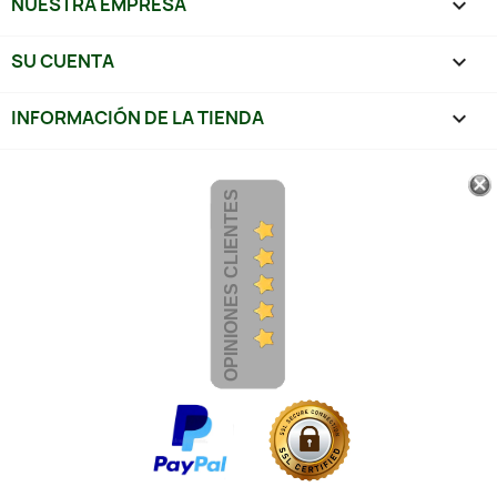
NUESTRA EMPRESA

SU CUENTA

INFORMACIÓN DE LA TIENDA
keyboard_arrow_down
OPINIONES CLIENTES