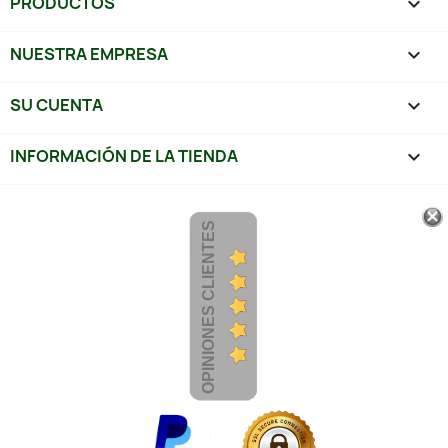
PRODUCTOS

NUESTRA EMPRESA

SU CUENTA

INFORMACIÓN DE LA TIENDA
keyboard_arrow_down
OPINIONES CLIENTES