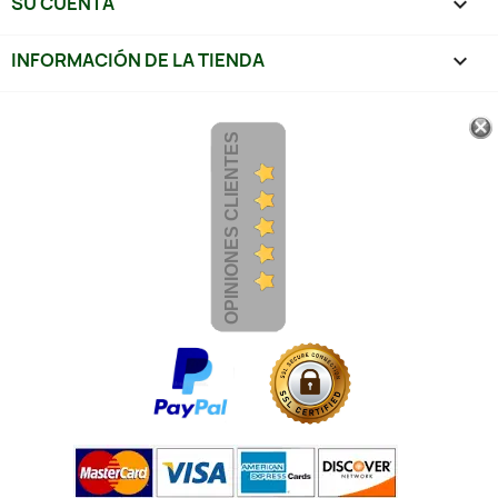
SU CUENTA

INFORMACIÓN DE LA TIENDA
keyboard_arrow_down
OPINIONES CLIENTES