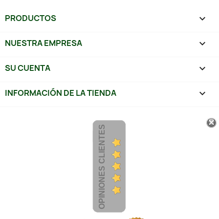
PRODUCTOS

NUESTRA EMPRESA

SU CUENTA

INFORMACIÓN DE LA TIENDA
keyboard_arrow_down
OPINIONES CLIENTES