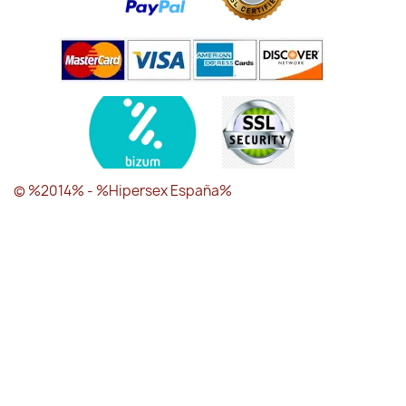
© %2014% - %Hipersex España%