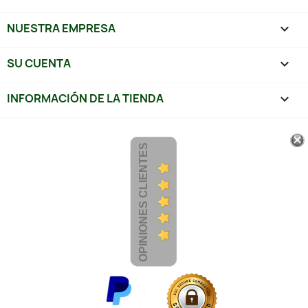
NUESTRA EMPRESA

SU CUENTA

INFORMACIÓN DE LA TIENDA
keyboard_arrow_down
OPINIONES CLIENTES