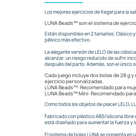
Los mejores ejercicios de Kegel para la sal
LUNA Beads™ son el sistema de ejercic
Están disponibles en 2 tamaños: Clásico y
pélvico más efectivo.
La elegante versión de LELO de las clásic
alcanzar, un riesgo reducido de sufrir inc
después del parto. Además, son el único 
Cada juego incluye dos bolas de 28 g y 
ejercicio personalizadas.
LUNA Beads™: Recomendado para mujere
LUNA Beads™ Mini: Recomendado para m
Como todos los objetos de placer LELO, LU
Fabricado con plástico ABS/silicona libre
está diseñado para aumentar la fuerza y ​​l
El sistema de bolas LUNA se presenta en u