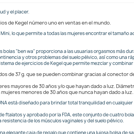
ud y el placer.
ios de Kegel número uno en ventas en el mundo.
 Mini, lo que permite a todas las mujeres encontrar el tamaño
as bolas "ben wa" proporciona a las usuarias orgasmos más dur
ontinencia y otros problemas del suelo pélvico, así como una rá
sistema de ejercicios de Kegel que permite mezclar y combinar
dos de 37 g. que se pueden combinar gracias al conector de
s mayores de 30 años y/o que hayan dado a luz. Diámetr
ujeres menores de 30 años que nunca hayan dado a luz.
NA está diseñado para brindar total tranquilidad en cualquier 
 de ftalatos y aprobado por la FDA, este conjunto de cuatro bo
a resistencia de los músculos vaginales y del suelo pélvico.
na elegante caja de regalo que contiene una lujosa bolsa de s