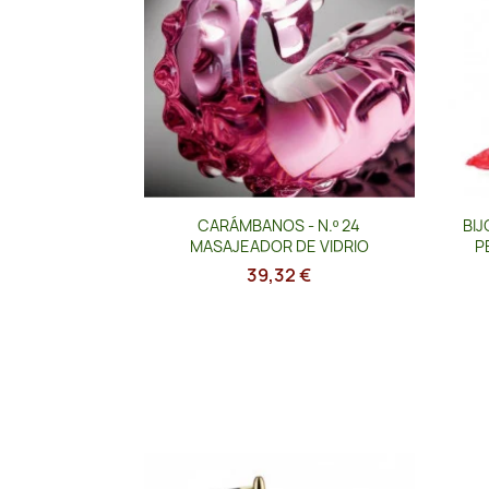
Vista rápida

CARÁMBANOS - N.º 24
BIJ
MASAJEADOR DE VIDRIO
P
39,32 €