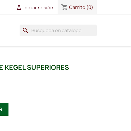
shopping_cart

Carrito
(0)
Iniciar sesión
search
DE KEGEL SUPERIORES
R