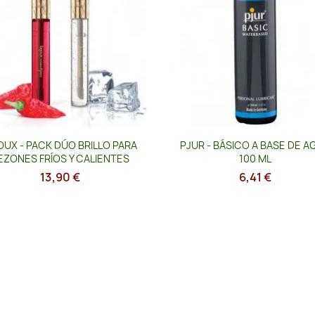
Vista rápida
Vista rápida


OUX - PACK DÚO BRILLO PARA
PJUR - BÁSICO A BASE DE A
EZONES FRÍOS Y CALIENTES
100 ML
13,90 €
6,41 €