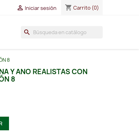
shopping_cart

Carrito
(0)
Iniciar sesión
search
ÓN 8
INA Y ANO REALISTAS CON
ÓN 8
R