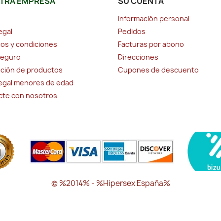
TRA EMPRESA
SU CUENTA
Información personal
egal
Pedidos
os y condiciones
Facturas por abono
seguro
Direcciones
ción de productos
Cupones de descuento
legal menores de edad
cte con nosotros
© %2014% - %Hipersex España%