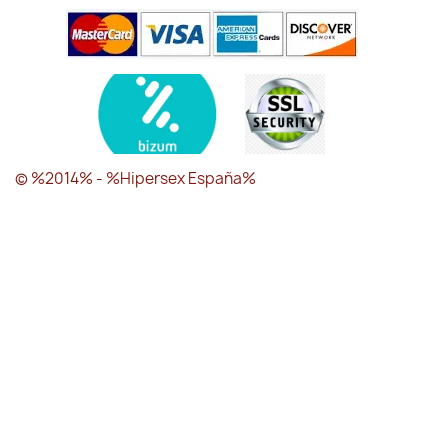
© %2014% - %Hipersex España%