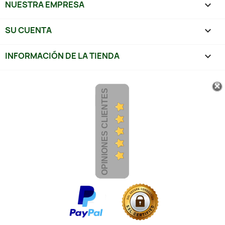
NUESTRA EMPRESA

SU CUENTA

INFORMACIÓN DE LA TIENDA
keyboard_arrow_down
OPINIONES CLIENTES