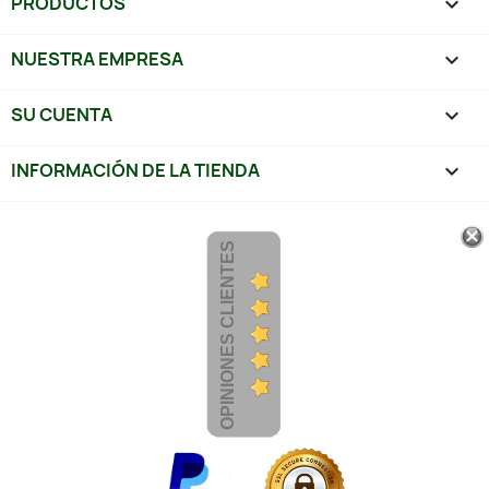
PRODUCTOS

NUESTRA EMPRESA

SU CUENTA

INFORMACIÓN DE LA TIENDA
keyboard_arrow_down
OPINIONES CLIENTES