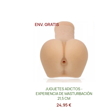
ENV. GRATIS
Vista rápida

JUGUETES ADICTOS -
EXPERIENCIA DE MASTURBACIÓN
21,5 CM
24,95 €