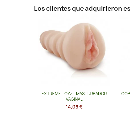
Los clientes que adquirieron 
Vista rápida

EXTREME TOYZ - MASTURBADOR
COB
VAGINAL
14,08 €