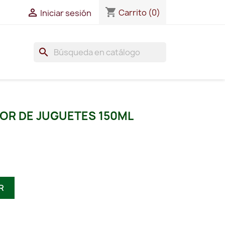
shopping_cart

Carrito
(0)
Iniciar sesión
search
DOR DE JUGUETES 150ML
R