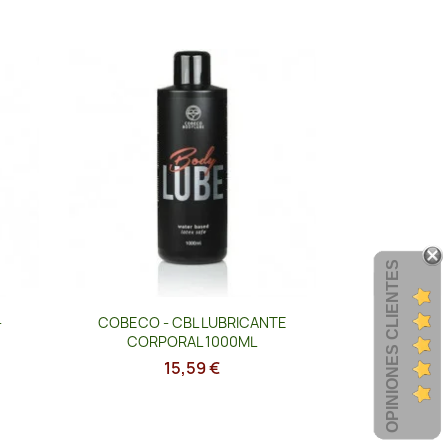
OPINIONES CLIENTES
Vista rápida

-
COBECO - CBL LUBRICANTE
CORPORAL 1000ML
15,59 €