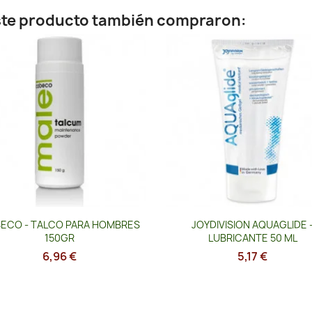
este producto también compraron:
Vista rápida
Vista rápida


ECO - TALCO PARA HOMBRES
JOYDIVISION AQUAGLIDE 
150GR
LUBRICANTE 50 ML
6,96 €
5,17 €