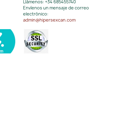
Llámenos:
+34 685455740
Envíenos un mensaje de correo
electrónico:
admin@hipersexcan.com