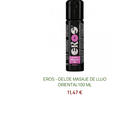
Vista rápida

EROS - GEL DE MASAJE DE LUJO
ORIENTAL 100 ML
11,47 €