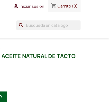
shopping_cart

Carrito
(0)
Iniciar sesión
search
A
 ACEITE NATURAL DE TACTO
R