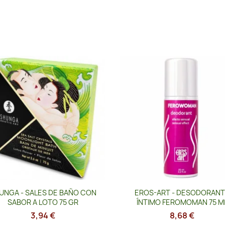
Vista rápida
Vista rápida


UNGA - SALES DE BAÑO CON
EROS-ART - DESODORAN
SABOR A LOTO 75 GR
ÍNTIMO FEROMOMAN 75 M
3,94 €
8,68 €