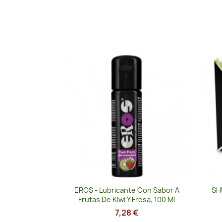
Vista rápida

EROS - Lubricante Con Sabor A
SH
Frutas De Kiwi Y Fresa, 100 Ml
7,28 €