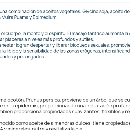
una combinación de aceites vegetales: Glycine soja, aceite de
on Muira Puama y Epimedium.
 el cuerpo, la mente y el espíritu. El masaje tántrico aumenta l
r placeres a niveles más profundos y sutiles.
 bienestar logran despertar y liberar bloqueos sexuales, promov
 la libido y la sensibilidad de las zonas erógenas, intensifica
fundos y prolongados.
 melocotón, Prunus persica, proviene de un árbol que se cul
 en la epidermis, proporcionando una hidratación profunda
También proporciona propiedades suavizantes, flexibles y 
ocido como aceite de almendras dulces, tiene propiedades
 y minerales, nutre y revitaliza la piel.