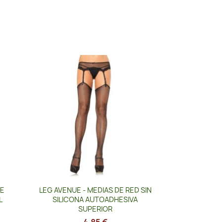
Vista rápida

TE
LEG AVENUE - MEDIAS DE RED SIN
L
SILICONA AUTOADHESIVA
SUPERIOR