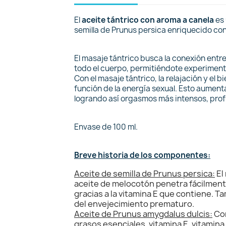
El
aceite tántrico con aroma a canela
es 
semilla de Prunus persica enriquecido c
El masaje tántrico busca la conexión entre
todo el cuerpo, permitiéndote experimenta
Con el masaje tántrico, la relajación y el
función de la energía sexual. Esto aumenta
logrando así orgasmos más intensos, pro
Envase de 100 ml.
Breve historia de los componentes:
Aceite de semilla de Prunus persica:
El
aceite de melocotón penetra fácilmente
gracias a la vitamina E que contiene. 
del envejecimiento prematuro.
Aceite de Prunus amygdalus dulcis:
Con
grasos esenciales, vitamina E, vitamina A