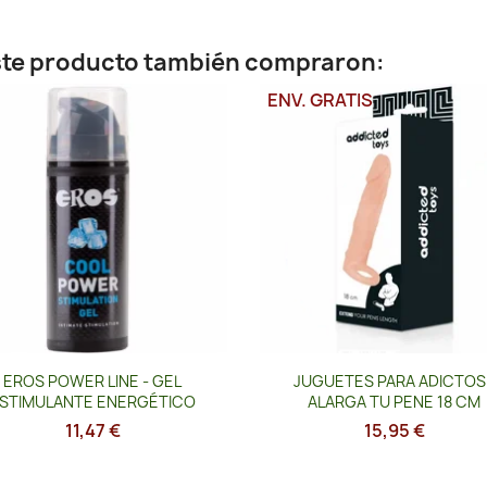
este producto también compraron:
ENV. GRATIS
Vista rápida
Vista rápida


EROS POWER LINE - GEL
JUGUETES PARA ADICTOS 
STIMULANTE ENERGÉTICO
ALARGA TU PENE 18 CM
11,47 €
15,95 €