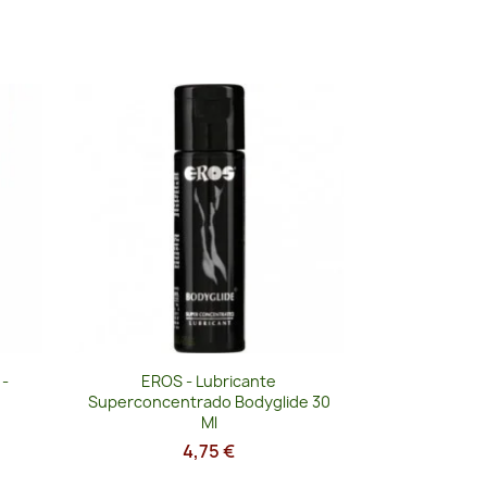
Vista rápida

-
EROS - Lubricante
Superconcentrado Bodyglide 30
Ml
4,75 €