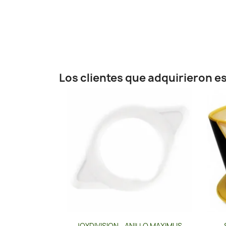
Los clientes que adquirieron 
Vista rápida

JOYDIVISION - ANILLO MAXIMUS