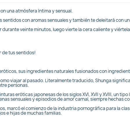
on una atmósfera íntima y sensual.
sentidos con aromas sensuales y también te deleitará con un a
 durante veinte minutos, luego vierte la cera caliente y viértela 
 de tus sentidos!
eróticos, sus ingredientes naturales fusionados con ingredien
como viajar al pasado. Literalmente traducido, Shunga signifi
ntre personas.
turas eróticas japonesas de los siglos XVI, XVII y XVIII, un tip
nas sensuales y episodios de amor carnal, siempre hechas co
los, marcó el comienzo de la industria pornográfica para la cla
os e hijas de muchas familias.