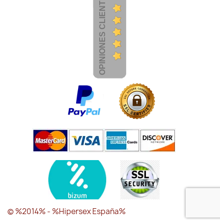
OPINIONES CLIENTES
© %2014% - %Hipersex España%