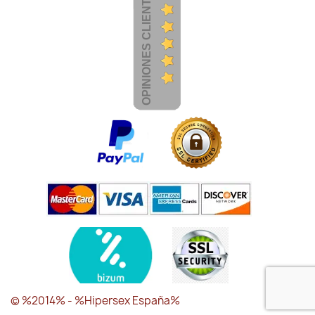
OPINIONES CLIENTES
© %2014% - %Hipersex España%