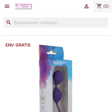
shopping_cart


(0)
search
ENV. GRATIS