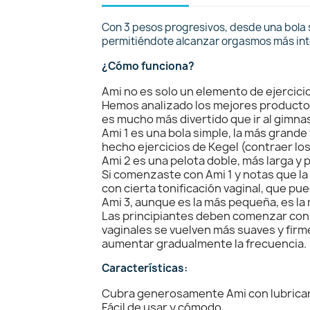
Con 3 pesos progresivos, desde una bola s
permitiéndote alcanzar orgasmos más inten
¿Cómo funciona?
Ami no es solo un elemento de ejercicio
Hemos analizado los mejores producto
es mucho más divertido que ir al gimnas
Ami 1 es una bola simple, la más grande
hecho ejercicios de Kegel (contraer los
Ami 2 es una pelota doble, más larga y 
Si comenzaste con Ami 1 y notas que la
con cierta tonificación vaginal, que pue
Ami 3, aunque es la más pequeña, es la
Las principiantes deben comenzar con 
vaginales se vuelven más suaves y fir
aumentar gradualmente la frecuencia.
Características:
Cubra generosamente Ami con lubricant
Fácil de usar y cómodo