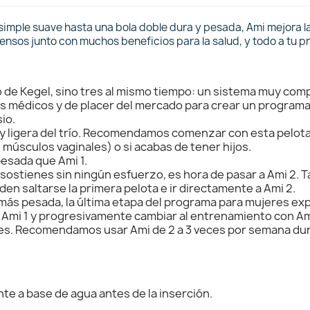
imple suave hasta una bola doble dura y pesada, Ami mejora la 
sos junto con muchos beneficios para la salud, y todo a tu pr
 de Kegel, sino tres al mismo tiempo: un sistema muy comple
s médicos y de placer del mercado para crear un program
io.
 y ligera del trío. Recomendamos comenzar con esta pelota 
 músculos vaginales) o si acabas de tener hijos.
pesada que Ami 1.
 sostienes sin ningún esfuerzo, es hora de pasar a Ami 2
den saltarse la primera pelota e ir directamente a Ami 2.
 más pesada, la última etapa del programa para mujeres e
Ami 1 y progresivamente cambiar al entrenamiento con Ami
mes. Recomendamos usar Ami de 2 a 3 veces por semana du
e a base de agua antes de la inserción.