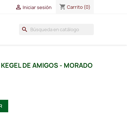
shopping_cart

Carrito
(0)
Iniciar sesión
search
E KEGEL DE AMIGOS - MORADO
R