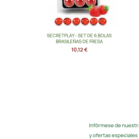
Vista rápida

SECRETPLAY - SET DE 6 BOLAS
BRASILEÑAS DE FRESA
10,12 €
Infórmese de nuestra
y ofertas especiales