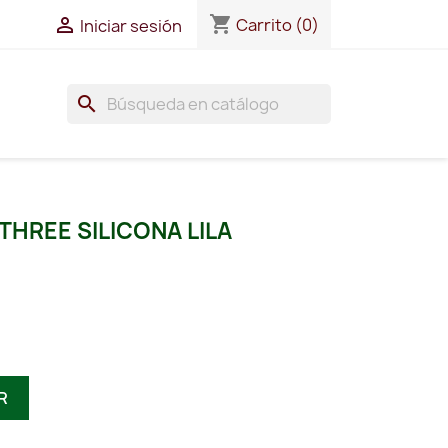
shopping_cart

Carrito
(0)
Iniciar sesión
search
THREE SILICONA LILA
R