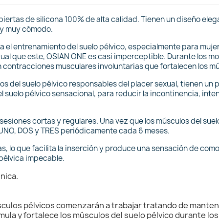
ertas de silicona 100% de alta calidad. Tienen un diseño elega
 y muy cómodo.
el entrenamiento del suelo pélvico, especialmente para mujere
igual que este, OSIAN ONE es casi imperceptible. Durante los mo
 contracciones musculares involuntarias que fortalecen los mús
os del suelo pélvico responsables del placer sexual, tienen u
suelo pélvico sensacional, para reducir la incontinencia, inte
esiones cortas y regulares. Una vez que los músculos del suel
 UNO, DOS y TRES periódicamente cada 6 meses.
, lo que facilita la inserción y produce una sensación de comod
pélvica impecable.
nica.
culos pélvicos comenzarán a trabajar tratando de mantener
timula y fortalece los músculos del suelo pélvico durante los