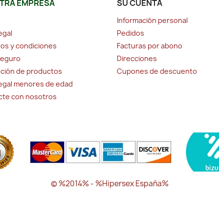
TRA EMPRESA
SU CUENTA
Información personal
egal
Pedidos
os y condiciones
Facturas por abono
seguro
Direcciones
ción de productos
Cupones de descuento
legal menores de edad
cte con nosotros
© %2014% - %Hipersex España%