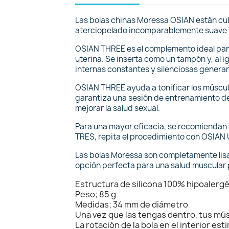
Las bolas chinas Moressa OSIAN están cubi
aterciopelado incomparablemente suave
OSIAN THREE es el complemento ideal para 
uterina. Se inserta como un tampón y, al 
internas constantes y silenciosas generan
OSIAN THREE ayuda a tonificar los múscul
garantiza una sesión de entrenamiento del 
mejorar la salud sexual.
Para una mayor eficacia, se recomiendan s
TRES, repita el procedimiento con OSIAN
Las bolas Moressa son completamente lisas
opción perfecta para una salud muscular 
Estructura de silicona 100% hipoalergé
Peso; 85 g
Medidas; 34 mm de diámetro
Una vez que las tengas dentro, tus mús
La rotación de la bola en el interior es