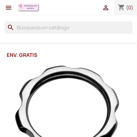
shopping_cart


(0)
search
ENV. GRATIS