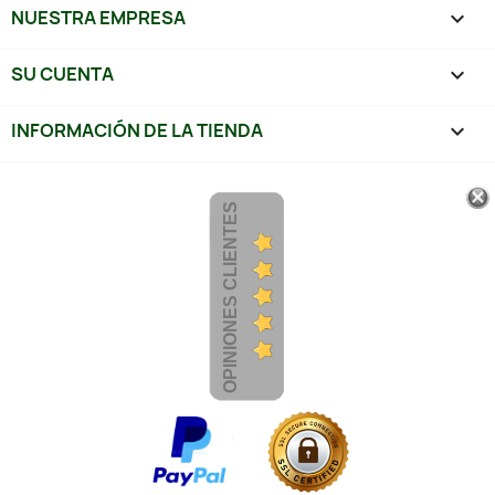
NUESTRA EMPRESA

SU CUENTA

INFORMACIÓN DE LA TIENDA
keyboard_arrow_down
OPINIONES CLIENTES