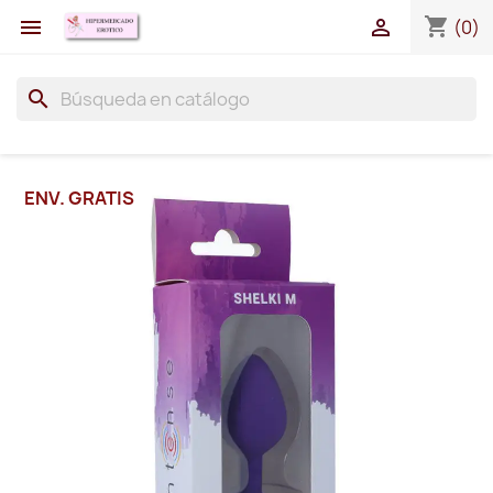
shopping_cart


(0)
search
ENV. GRATIS