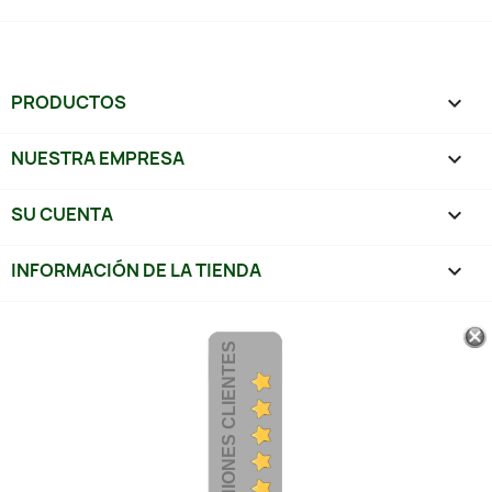
PRODUCTOS

NUESTRA EMPRESA

SU CUENTA

INFORMACIÓN DE LA TIENDA
keyboard_arrow_down
OPINIONES CLIENTES