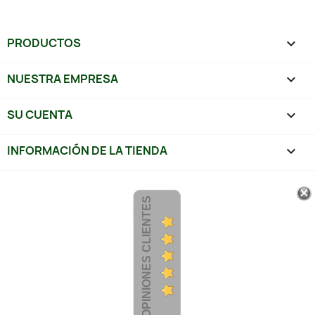
PRODUCTOS

NUESTRA EMPRESA

SU CUENTA

INFORMACIÓN DE LA TIENDA
keyboard_arrow_down
OPINIONES CLIENTES