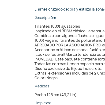
El arnés cruzado decora y estiliza la zona
Descripción:
Tirantes 100% ajustables
Inspirado en el BDSM clásico: la sensua
Combínalo con algunos flashes o ligue
100% vegano: tirantes de poliuretano,
APROBADO POR LA ASOCIACIÓN PRO-an
Accesorios eróticos de moda: fusión en
¡Look de festival! Marca tendencia est
¡NOVEDAD! Este paquete contiene exte
Todas las correas tienen espacio para a
Diseño exclusivo de Bijoux Indiscrets.
Extras: extensiones incluidas de 2 uni
Color: Negro
Medidas:
Pecho 125 cm (49,21 in)
Limpieza: