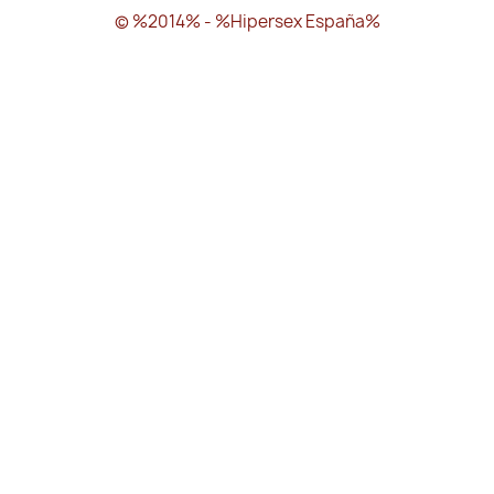
© %2014% - %Hipersex España%