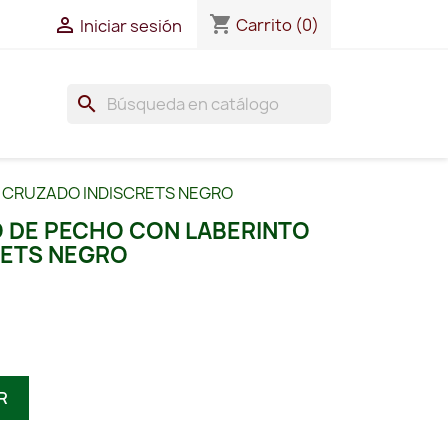
shopping_cart

Carrito
(0)
Iniciar sesión
search
O CRUZADO INDISCRETS NEGRO
O DE PECHO CON LABERINTO
RETS NEGRO
R