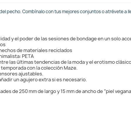
 del pecho. Combínalo con tus mejores conjuntos o atrévete a ll
lidad y el poder de las sesiones de bondage en un solo acc
ros
 hechos de materiales reciclados
imalista: PETA
tre las últimas tendencias de la moda y el erotismo clásic
a temporada con la colección Maze.
nsores ajustables.
ñadir un agujero extra si es necesario.
dades de 250 mm de largo y 15 mm de ancho de “piel vegan