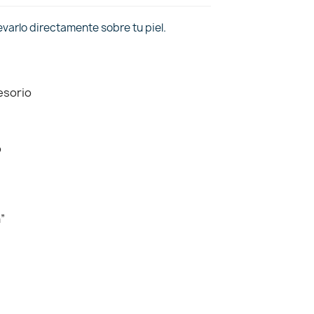
evarlo directamente sobre tu piel.
esorio
o
a”