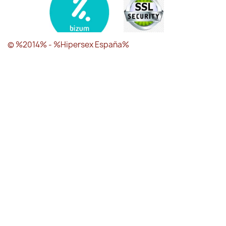
© %2014% - %Hipersex España%