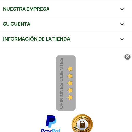
NUESTRA EMPRESA

SU CUENTA

INFORMACIÓN DE LA TIENDA
keyboard_arrow_down
OPINIONES CLIENTES