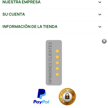
NUESTRA EMPRESA

SU CUENTA

INFORMACIÓN DE LA TIENDA
keyboard_arrow_down
OPINIONES CLIENTES